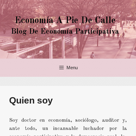
Saltar
al
Economía A Pie De Calle
contenido
Blog De Economía Participativa
Menu
Quien soy
Soy doctor en economía, sociólogo, auditor y,
ante todo, un incansable luchador por la