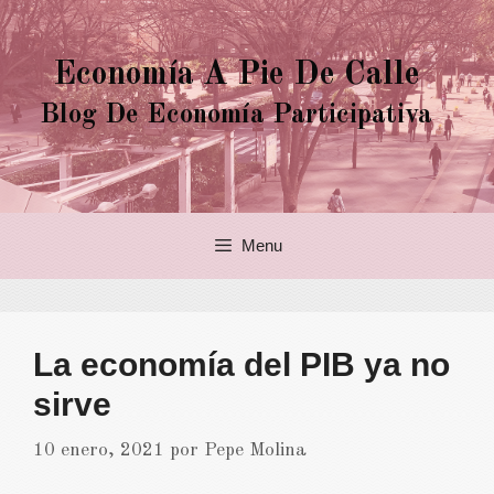
Saltar
al
Economía A Pie De Calle
contenido
Blog De Economía Participativa
Menu
La economía del PIB ya no
sirve
10 enero, 2021
por
Pepe Molina