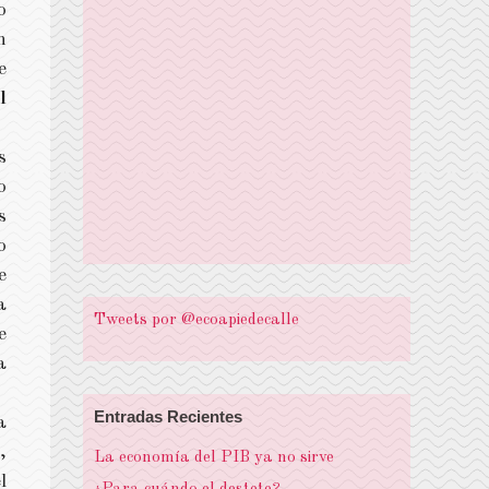
o
n
e
l
s
o
s
o
e
a
Tweets por @ecoapiedecalle
e
a
Entradas Recientes
a
,
La economía del PIB ya no sirve
l