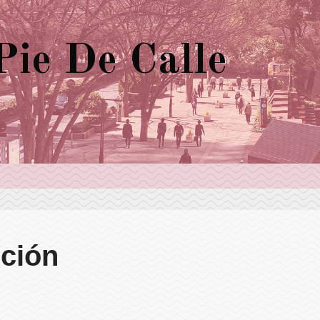
ie De Calle
oción