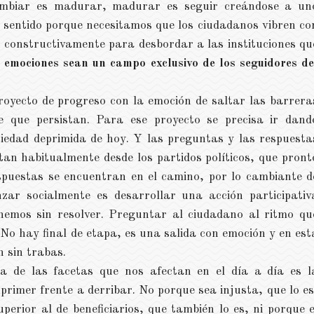
cambiar es madurar, madurar es seguir creándose a un
 sentido porque necesitamos que los ciudadanos vibren co
 constructivamente para desbordar a las instituciones qu
 emociones sean un campo exclusivo de los seguidores de
yecto de progreso con la emoción de saltar las barrera
e que persistan. Para ese proyecto se precisa ir dand
ciedad deprimida de hoy. Y las preguntas y las respuesta
an habitualmente desde los partidos políticos, que pront
espuestas se encuentran en el camino, por lo cambiante d
zar socialmente es desarrollar una acción participativ
enemos sin resolver. Preguntar al ciudadano al ritmo qu
No hay final de etapa, es una salida con emoción y en est
n sin trabas.
a de las facetas que nos afectan en el día a día es l
primer frente a derribar. No porque sea injusta, que lo es
perior al de beneficiarios, que también lo es, ni porque e