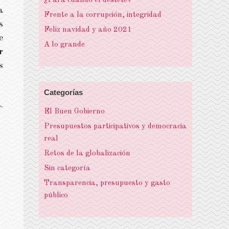
¿Para cuándo el destete?
a
Frente a la corrupción, integridad
s
Feliz navidad y año 2021
e
A lo grande
r
s
Categorías
.
El Buen Gobierno
Presupuestos participativos y democracia
real
Retos de la globalización
Sin categoría
Transparencia, presupuesto y gasto
público