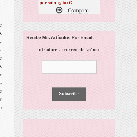
e
s
Recibe Mis Artículos Por Email:
,
,
Introduce tu correo electrónico:
e
s
r
s
e
r
o