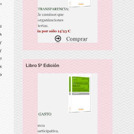
,
u
s
y
y
e
Libro 5ª Edición
s
o