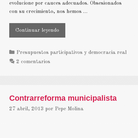
evolucione por cauces adecuados. Obsesionados
con su crecimiento, nos hemos …
Una
Continuar leyendo
ciudad
pensada
Categorías
Presupuestos participativos y democracia real
para
2 comentarios
el
ciudadano
Contrarreforma municipalista
27 abril, 2013
por
Pepe Molina