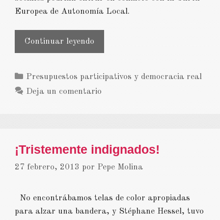
Europea de Autonomía Local.
Contrarreforma
Continuar leyendo
municipalista
Categorías
Presupuestos participativos y democracia real
Deja un comentario
¡Tristemente indignados!
27 febrero, 2013
por
Pepe Molina
No encontrábamos telas de color apropiadas
para alzar una bandera, y Stéphane Hessel, tuvo