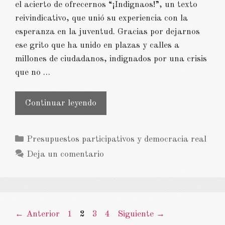
el acierto de ofrecernos “¡Indignaos!”, un texto
reivindicativo, que unió su experiencia con la
esperanza en la juventud. Gracias por dejarnos
ese grito que ha unido en plazas y calles a
millones de ciudadanos, indignados por una crisis
que no …
¡Tristemente
Continuar leyendo
indignados!
Categorías
Presupuestos participativos y democracia real
Deja un comentario
Página
Página
Página
Página
←
Anterior
1
2
3
4
Siguiente
→